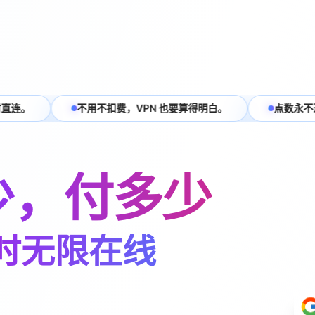
无限畅连。
家庭 IP + 原生 IP，平台更信任。
40+ 
多少，付多少
包时无限在线